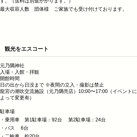
す。（送料は別途かかります。）
最大収容人数 団体様 ご家族でも受け付けております。
観光をエスコート
元乃隅神社
入場・入館・拝観
開館時間
日の出から日没まで ※夜間の立入・撮影は禁止
龍宮の潮吹交流施設（元乃隅売店）10:00〜17:00（イベントに
よって変更有）
駐車場
・乗用車 第1駐車場：92台 第2駐車場：24台
・バス 6台
・二輪車 約20台