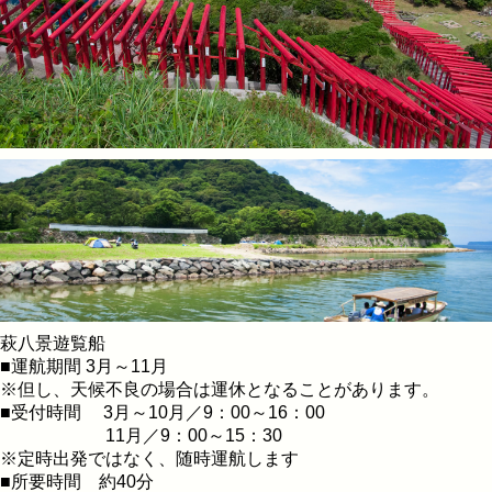
萩八景遊覧船
■運航期間 3月～11月
※但し、天候不良の場合は運休となることがあります。
■受付時間 3月～10月／9：00～16：00
11月／9：00～15：30
※定時出発ではなく、随時運航します
■所要時間 約40分